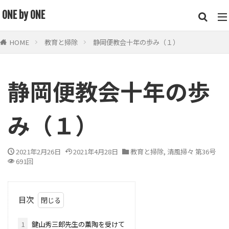
キーワード
ONE by ONE
HOME
教育と掃除
静岡便教会十年の歩み（１）
鍵山 秀三郎
街頭
トイレ
掃除道
便教会
カテゴリー
静岡便教会十年の歩
み（１）
検索
2021年2月26日
2021年4月28日
教育と掃除
,
清風掃々 第36号
691回
目次
1
鍵山秀三郎先生の薫陶を受けて