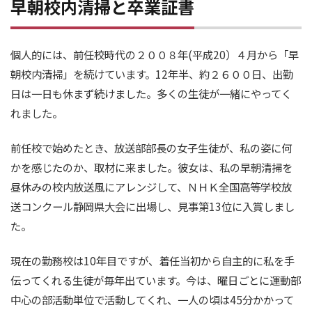
早朝校内清掃と卒業証書
個人的には、前任校時代の２００８年(平成20）４月から「早
朝校内清掃」を続けています。12年半、約２６００日、出勤
日は一日も休まず続けました。多くの生徒が一緒にやってく
れました。
前任校で始めたとき、放送部部長の女子生徒が、私の姿に何
かを感じたのか、取材に来ました。彼女は、私の早朝清掃を
昼休みの校内放送風にアレンジして、ＮＨＫ全国高等学校放
送コンクール静岡県大会に出場し、見事第13位に入賞しまし
た。
現在の勤務校は10年目ですが、着任当初から自主的に私を手
伝ってくれる生徒が毎年出ています。今は、曜日ごとに運動部
中心の部活動単位で活動してくれ、一人の頃は45分かかって