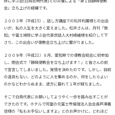
除に学ぶ会(白鳥宏明代表)との共催による「第１回静岡便教
会」立ち上げの経緯です。
２００３年（平成15）、話し方講座での松井利廣様との出会
いが、私の人生を大きく変えました。松井さんは、月刊「致
知」や富士掃除に学ぶ会代表世話人大村峰緒様を紹介して下
さり、この出会いが便教会立ち上げに繋がりました。
２００９年（平成21）８月、愛知県での便教会総会に初参加
し、閉会式で「静岡便教会を立ち上げます！」と皆さんの前
で宣言してしまいました。覚悟を決めたのです。しかし、自前
の道具もない、どのように人を集めるのか、何をしたらよい
のかなどわからぬまま、途方に暮れて１年が経ちました。
そこで白鳥代表にお願いしてようやく一歩を踏み出すことが
できたのです。ホテルで同室の元富士市倫理法人会会長芦澤義
信様の「私もお手伝いしますよ」とのお声かけに、どれほど