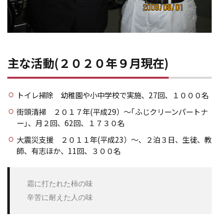
主な活動(２０２０年９月現在)
トイレ掃除 幼稚園や小中学校で実施、27回、１０００名
街頭清掃 ２０１７年(平成29）～｢ふじクリーンパートナ
ー｣、月２回、62回、１７３０名
大震災支援 ２０１１年(平成23）～、２泊３日、生徒、教
師、有志ほか、11回、３００名
　霜に打たれた柿の味
　辛苦に耐えた人の味