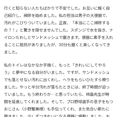
行くと知らない人たちばかりで不安でした。お互いに軽く自
己紹介し、掃除を始めました。私の担当は男子の大便器で、
汚れがこびりついていました。正直、「本当にここ掃除する
の？！」と驚きを隠せませんでした。スポンジで水を抜き、ナ
イロンたわしとサンドメッシュで磨きます。便器に素手を入れ
ることに抵抗がありましたが、30分も磨くと楽しくなってき
ました。
私のトイレはなかなか手強く、もっと「きれいにしてやろ
う」と夢中になる自分がいました。ですが、サンドメッシュ
でも落とせない汚れに出くわし、ヘラをもらいひたすら擦り
ました。やっと半分汚れが落ちたときには、終了時間が迫っ
ていました。もう終わりか…と思っていたら、柿島先生が時
間を延長してくれました。そして、プロ野球選手の息子をもつ
おじさん（小野繁美様）も手伝ってくれ、また気合い新たに
磨きました。少しずつきれいになる便器に感動しました。お