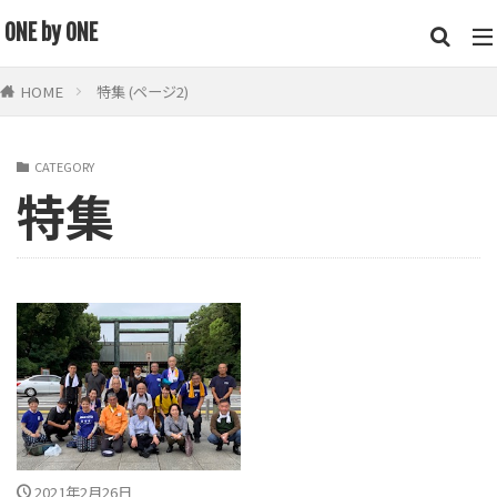
キーワード
ONE by ONE
HOME
特集 (ページ2)
鍵山 秀三郎
街頭
トイレ
掃除道
便教会
カテゴリー
CATEGORY
特集
検索
2021年2月26日