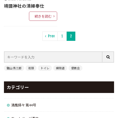
靖國神社の清掃奉仕
続きを読む
Prev
1
2
鍵山 秀三郎
街頭
トイレ
掃除道
便教会
カテゴリー
清風掃々 第44号