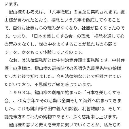
います。
鍵山様のお考えは、「凡事徹底」の言葉に集約されます。鍵
山様が言われたとおり、掃除という凡事を徹底してやること
で、自分も社員も心の荒みがなくなり、社風が良くなったので
す。つまり、「日本を美しくする会」の理念「掃除を通して心
の荒みをなくし、世の中をよくすることが私たちの心願で
す」を、身をもって体験しているのです。
なお、某法律事務所とは中村治嵩弁護士事務所です。中村弁
護士の奥様は、鍵山様の高校時代の恩師佐光義民先生の娘様
だったと後で知りました。今も法律的なことで相談させてい
ただいており、不思議なご縁を感じています。
１９９３年、鍵山様の創唱で始まった「日本を美しくする
会」、30有余年でその活動は全国そして海外へ広まってきま
した。これも鍵山様や田中義人相談役、利哲雄顧問、そして
諸先輩方のご尽力の賜物であると、深く感謝申し上げます。
鍵山様の念いと教えを未来に繋いでいくことが、私たちの