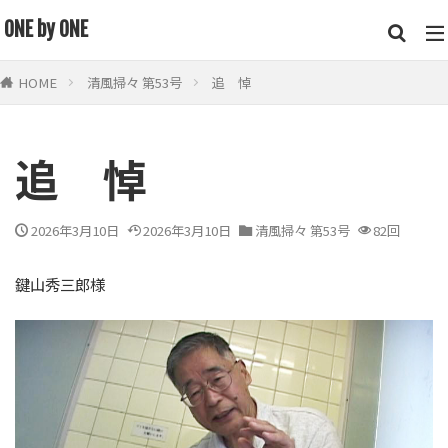
キーワード
ONE by ONE
HOME
清風掃々 第53号
追 悼
鍵山 秀三郎
街頭
トイレ
掃除道
便教会
カテゴリー
追 悼
2026年3月10日
2026年3月10日
清風掃々 第53号
82回
検索
鍵山秀三郎様