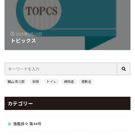
2025年3月10日
トピックス
鍵山 秀三郎
街頭
トイレ
掃除道
便教会
カテゴリー
清風掃々 第44号