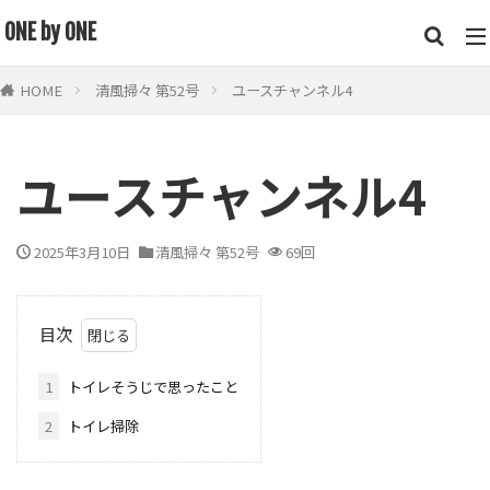
キーワード
ONE by ONE
HOME
清風掃々 第52号
ユースチャンネル4
鍵山 秀三郎
街頭
トイレ
掃除道
便教会
カテゴリー
ユースチャンネル4
2025年3月10日
清風掃々 第52号
69回
検索
目次
1
トイレそうじで思ったこと
2
トイレ掃除