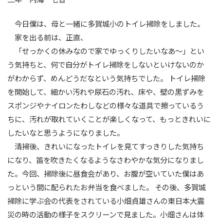
今日僕は、母と一緒に多賀城小のトイレ掃除をしました。
家を出る前は、正直、
「せっかくの休みなので家でゆっくりしたいなあ～」とい
う気持ちと、何で自分がトイレ掃除をしないといけないのか
がわからず、めんどうだなという気持ちでした。 トイレ掃除
を開始して、細かい汚れや尿石の汚れ、床や、壁の黒ずみを
スポンジやナイロンたわしなどの様々な道具で擦っているう
ちに、汚れが取れていくことが楽しくなって、もっときれいに
したいなと思うようになりました。
清掃後、きれいになったトイレを見てすっきりした気持ち
になり、笛を吹きたくなるようなさわやかな気分になりまし
た。今回、掃除後に昼食会があり、お腹が空いていた僕はあ
っという間に配られたお弁当を食べました。 その後、多賀城
掃除に学ぶ会の代表をされている小畑貞雄さんの東日本大震
災の時の活動の様子をスクリーンで見ました。小畑さんは体