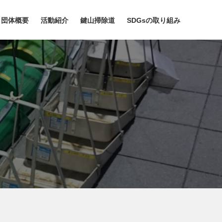
団体概要
活動紹介
鍵山掃除道
SDGsの取り組み
内容
三郎の書籍
概要
企業見学会
SDGsの取り組み
なぜトイレ掃除なのか
会のあゆみ
関連動画
5.30運動
リーフレットのダウンロード
団体一覧
30周年「掃除道」記念誌
教師のための便教会
代表者メッセージ
予算と実績