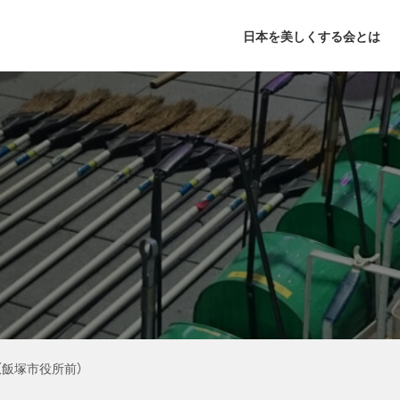
日本を美しくする会とは
年次記念大会
活動理念
月例大会
基本理念
出版活動
お掃除通信
主な活動
鍵山秀
団体
（飯塚市役所前）