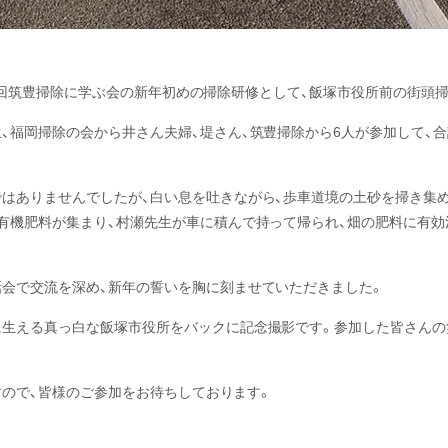
第191回筑豊掃除に学ぶ会の新年初めの掃除研修として、飯塚市役所前の街頭
、福岡掃除の会から井さん夫婦、堤さん、筑豊掃除から6人が参加して、合
ではありませんでしたが、白い息を吐きながら、歩車道境の土砂を掃き集
有機肥料が集まり、村瀬先生が車に積んで持って帰られ、畑の肥料に有効
話会で交流を深め、新年の誓いを胸に刻ませていただきました。
に生える真っ白な飯塚市役所をバックに記念撮影です。参加した皆さん
ますので、皆様のご参加をお待ちしております。