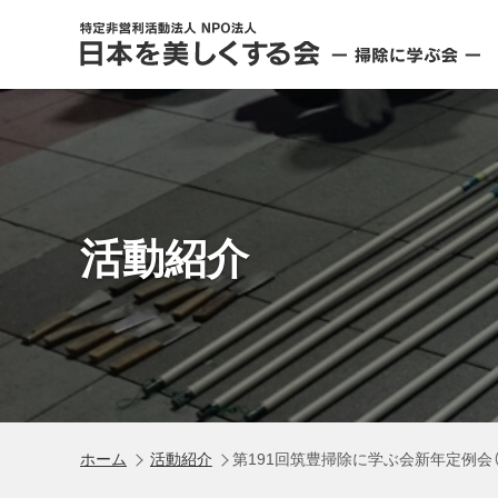
活動紹介
ホーム
活動紹介
第191回筑豊掃除に学ぶ会新年定例会