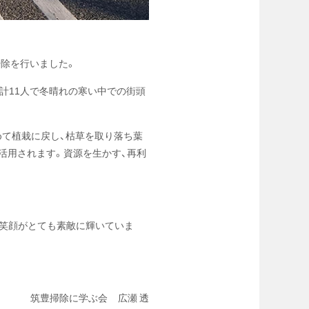
掃除を行いました。
計11人で冬晴れの寒い中での街頭
めて植栽に戻し、枯草を取り落ち葉
活用されます。資源を生かす、再利
の笑顔がとても素敵に輝いていま
筑豊掃除に学ぶ会 広瀬 透