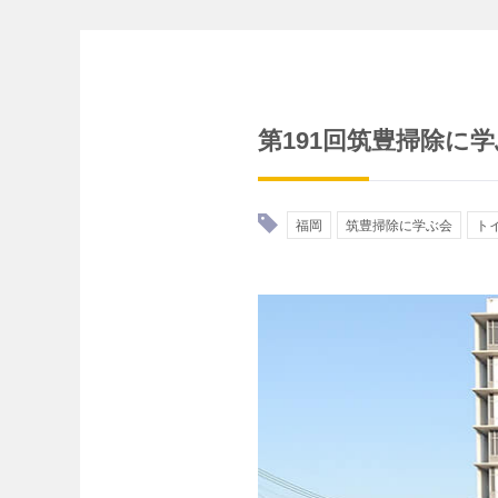
第191回筑豊掃除に
福岡
筑豊掃除に学ぶ会
ト